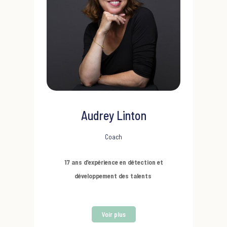
d’assessment et de development centers
pour des managers et des dirigeants,
intervient en coaching individuel et anime des
séminaires d’équipes, de codir, de comex.
Elle enseigne à l’université de Paris-Dauphine
et Paris 8.
Sa formation :
Master Informatique
Audrey Linton
(Bordeaux), D.E.S.U Bilan et évaluation des
compétences ( Paris 8), Maitre-Praticien en
Coach
PNL, Certifiée coach par L’institut repère et
17 ans d’expérience en détection et
par Convergence en coaching d’équipe et
développement des talents
d’organisation.
Tel : 06 22 74 65 09
Elle accompagne dans un premier temps les
Voir plus
reconversions et les mobilités professionnelles