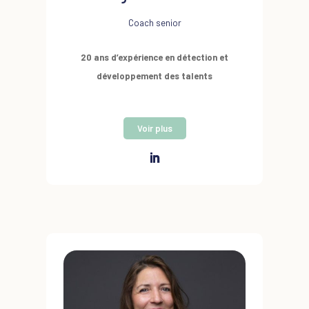
Sa formation :
Master en Droit privé (Paris II
Coach senior
Assas), MBA (ESC Reims). Formée au coaching à
l'Académie du coaching et Médiat Coaching.
20 ans d’expérience en détection et
développement des talents
Tel : 06 32 18 60 38
Son expérience :
20 ans au service du
Voir plus
système d’information de la Banque et de la
Finance dans un grand groupe informatique
en tant qu’ingénieur, directrice de projet et
Manager puis responsable des ressources.
Elle rejoint ensuite un cabinet de conseil RH
international où elle se spécialise
dans l’évaluation des compétences
managériales et leur développement puis
prend la responsabilité du pôle Talent
Management. Elle conçoit des dispositifs