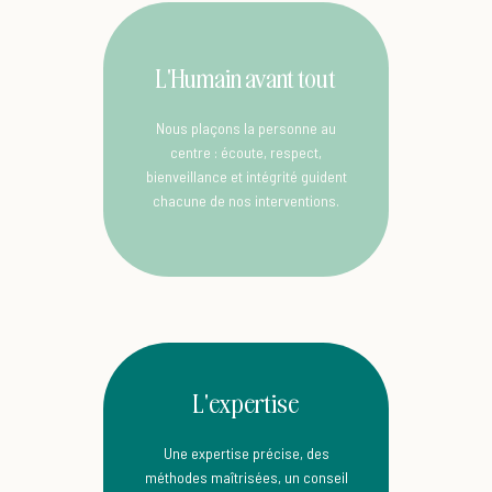
L'Humain avant tout
Nous plaçons la personne au
centre : écoute, respect,
bienveillance et intégrité guident
chacune de nos interventions.
L'expertise
Une expertise précise, des
méthodes maîtrisées, un conseil