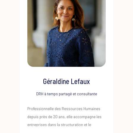
ressources humaines : elle conçoit l'ingénierie
pédagogique et anime des parcours
personnalisés de formation, de transmission de
savoirs-faires. Directrice du département Talent
Management, elle complète son expertise par la
pratique de l'évaluation de compétences et de
conception de development center. Coach en
carrière et en management, elle accompagne des
managers et des collaborateurs pour développer
leurs potentiels ainsi que des collectifs dans des
Géraldine Lefaux
situations de changement.
DRH à temps partagé et consultante
Sa formation :
Master en Droit privé (Paris II
Assas), MBA (ESC Reims). Formée au coaching à
Professionnelle des Ressources Humaines
l'Académie du coaching et Médiat Coaching.
depuis près de 20 ans, elle accompagne les
entreprises dans la structuration et le
Tel : 06 32 18 60 38
développement de leur fonction RH.