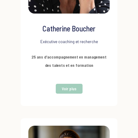
Catherine Boucher
Exécutive coaching et recherche
25 ans d'accompagnement en management
des talents et en formation
Son expérience :
Chef de projet dans un grand
Voir plus
groupe de conseil, elle s'investit dans le champ
de la mobilité professionnelle, pilote des missions
de restructuration collective, accompagne des
salariés en repositionnement interne et externe.
Puis, elle se spécialise dans le développement
des managers et des acteurs de la fonction