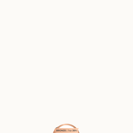
Sa formation
: Titulaire d’un DESU de Coaching
Personnel (Université Paris VIII) et diplômé de
l’École Supérieure de Gestion (ESG), il est
également praticien certifié en Programmation
Neuro-Linguistique (PNL). Il est certifié à
l’utilisation de nombreux outils psychométriques
et d’évaluation de référence, parmi
lesquels Hogan Assessments, Saville Wave, MBTI,
SOSIE, PAPI 3, Gordon et PerformanSe.