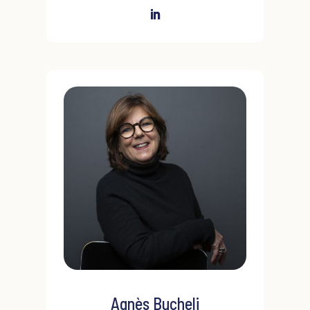
de la mobilité professionnelle, pilote des missions
de restructuration collective, accompagne des
salariés en repositionnement interne et externe.
Puis, elle se spécialise dans le développement
des managers et des acteurs de la fonction
ressources humaines : elle conçoit l'ingénierie
pédagogique et anime des parcours
personnalisés de formation, de transmission de
savoirs-faires. Directrice du département Talent
Management, elle complète son expertise par la
pratique de l'évaluation de compétences et de
conception de development center. Coach en
carrière et en management, elle accompagne des
managers et des collaborateurs pour développer
leurs potentiels ainsi que des collectifs dans des
situations de changement.
Agnès Bucheli