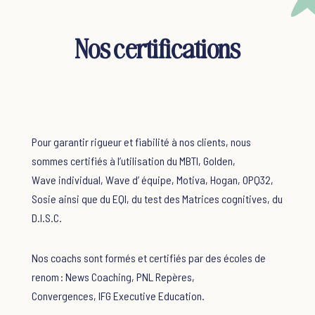
Il conduit des missions d’assessment et de
Development Center, anime des dispositifs de
Nos certifications
coaching individuel et accompagne les
dirigeants et les managers dans le
développement de leur leadership et de leur
posture managériale. Il conçoit et anime
également des formations destinées aux
Pour garantir rigueur et fiabilité à nos clients,
n
ous
managers et aux professionnels des ressources
sommes certifiés à l’utilisation du MBTI, Golden,
humaines sur des thématiques telles que le
Wave
individual
,
Wave
d’ équipe, Motiva, Hogan, OPQ32,
leadership, la conduite d’entretien, l’évaluation
Sosie ainsi que du EQI, du test des Matrices cognitives, du
des talents, le feedback, la communication
D.I.S.C.
managériale et les techniques d’assessment. Son
approche, résolument pragmatique, s’appuie sur
des mises en situation, des études de cas et des
Nos
coachs sont formés et certifiés par des écoles de
débriefings individualisés afin de favoriser un
renom
:
News Coaching, PNL Repères,
apprentissage directement transférable en
Convergences,
IFG
Executive
Education.
situation de travail.