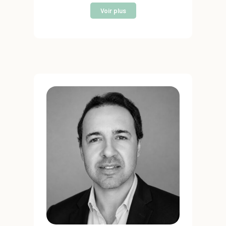
Voir plus
Son expérience :
Elle intervient en tant que
DRH à temps partagé ou dans le cadre de
missions ciblées pour structurer,
professionnaliser et faire évoluer les
pratiques RH. Elle accompagne les
entreprises sur l’ensemble des enjeux RH tant
stratégiques qu’opérationnels. Elle intervient
également lors de périodes de transition ou
sur des projets spécifiques, tels que les
élections du CSE, la mise en place des
entretiens professionnels ou encore la
construction de parcours d’intégration.
Son parcours, construit au sein
d’environnements internationaux et matriciels
dans les secteurs des services, du retail et