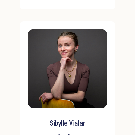
au travers de missions de bilans de compétences
et d’outplacement. Elle se certifie à des outils de
connaissance de soi et diversifie
progressivement son champ d’action en formant
des managers et des RH dans leur
professionnalisation. Elle intervient sur des
missions d’évaluation et d’assessments de
managers et de dirigeants et forme certains
clients à la pratique de l’assessment. Elle coach
des managers en les aidant à prendre du recul
sur leurs pratiques et leur posture. Elle mène
également des coachings d’équipe pour favoriser
la coopération et développer l’intelligence
collective. Actuellement en préparation d’une
certification de Gestalt praticienne, elle intègre
Sibylle Vialar
l’approche à sa pratique du coaching dans une